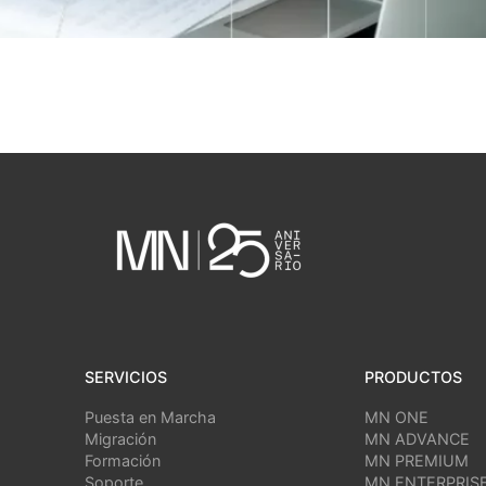
SERVICIOS
PRODUCTOS
Puesta en Marcha
MN ONE
Migración
MN ADVANCE
Formación
MN PREMIUM
Soporte
MN ENTERPRIS