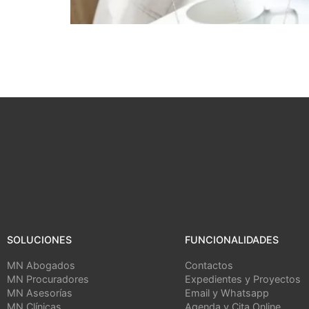
SOLUCIONES
FUNCIONALIDADES
MN Abogados
Contactos
MN Procuradores
Expedientes y Proyectos
MN Asesorías
Email y Whatsapp
MN Clínicas
Agenda y Cita Online