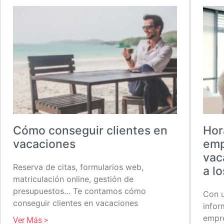
Cómo conseguir clientes en
Hor
vacaciones
emp
vac
Reserva de citas, formularios web,
a lo
matriculación online, gestión de
presupuestos… Te contamos cómo
Con u
conseguir clientes en vacaciones
infor
empre
Ver Más >