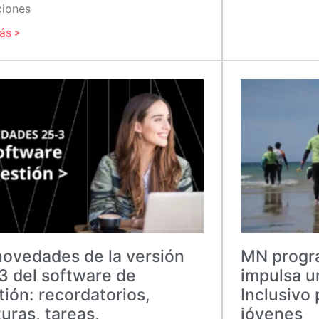
ciones
ás >
novedades de la versión
MN progra
3 del software de
impulsa u
tión: recordatorios,
Inclusivo
turas, tareas,
jóvenes