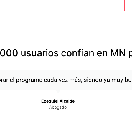
000 usuarios confían en MN 
Muy contento con el software arquitectos cada v
tareas que antes dedicaba mucho tiempo."
Jesús Domenech
Arquitecto