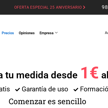
98
OFERTA ESPECIAL 25 ANIVERSARIO
A
Precios
Opiniones
Empresa
1€
a tu medida desde
al
atis
Garantía de uso
Formación
Comenzar es sencillo