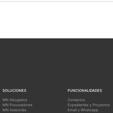
SOLUCIONES
FUNCIONALIDADES
MN Abogados
Contactos
MN Procuradores
Expedientes y Proyectos
MN Asesorías
Email y Whatsapp