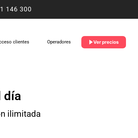
1 146 300
Ver precios
cceso clientes
Operadores
 día
 ilimitada