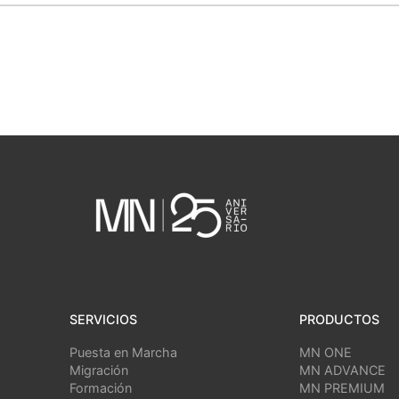
SERVICIOS
PRODUCTOS
Puesta en Marcha
MN ONE
Migración
MN ADVANCE
Formación
MN PREMIUM