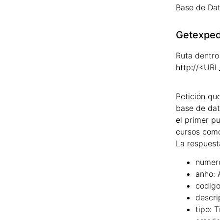
Base de Dat
Getexped
Ruta dentro
http://<UR
Petición que
base de dat
el primer p
cursos como
La respuest
numer
anho:
codigo
descri
tipo:
T