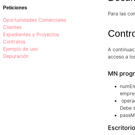
Peticiones
Para las co
Oportunidades Comerciales
Clientes
Contr
Expedientes y Proyectos
Contratos
Ejemplo de uso
A continuac
Depuración
acceso a lo
MN prog
numEm
empre
opera
Debe s
passM
Escritori