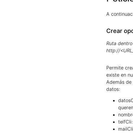
A continuaci
Crear op
Ruta dentro
http://<UR
Permite cre
existe en nu
Además de l
datos:
datosC
querem
nombre
telfCli:
mailCli