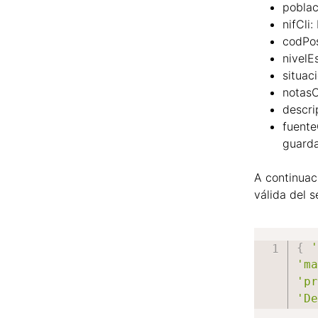
poblac
nifCli:
codPos
nivelE
situac
notasO
descri
fuente
guarda
A continuac
válida del s
{
'm
'p
'D