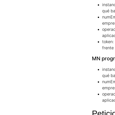
instanc
qué ba
numEm
empre
operad
aplica
token:
frente
MN progr
instanc
qué ba
numEm
empre
operad
aplica
Petici