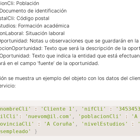
ionCli:
Población
Documento de identificación
talCli:
Código postal
studios:
Formación académica
ionLaboral:
Situación laboral
portunidad:
Notas u observaciones que se guardarán en la
pcionOportunidad:
Texto que será la descripción de la opor
Oportunidad:
Texto que indica la entidad que está efectuan
rá en el campo
‘
fuente
’
de la oportunidad.
ión se muestra un ejemplo del objeto con los datos del cli
ervicio:
'nombreCli'
:
'Cliente 1'
,
'nifCli'
:
'345345
ailCli'
:
'nuevom@il.com'
,
'poblacionCli'
:
'A
rovinciaCli'
:
'A Coruña'
,
'nivelEstudios'
:
esempleado'
}