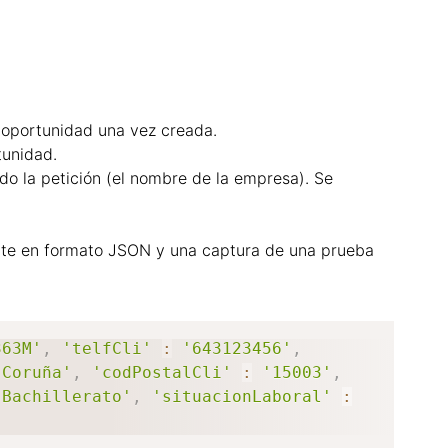
 oportunidad una vez creada.
tunidad.
do la petición (el nombre de
la empresa). Se
ente en formato JSON y una
captura de una prueba
363M'
,
'telfCli'
:
'643123456'
,
 Coruña'
,
'codPostalCli'
:
'15003'
,
'Bachillerato'
,
'situacionLaboral'
: