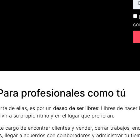
co
Para profesionales como tú
rte de ellas, es por un
deseo de ser libres
: Libres de hacer
ivir a su propio ritmo y en el lugar que prefieran.
te cargo de encontrar clientes y vender, cerrar trabajos, en
s, llegar a acuerdos con colaboradores y administrar tu tie