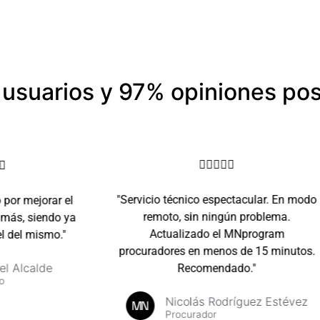
usuarios y 97% opiniones pos






"Servicio técnico espectacular. En modo
por mejorar el
remoto, sin ningún problema.
ás, siendo ya
Actualizado el MNprogram
 del mismo."
procuradores en menos de 15 minutos.
l Alcalde
Recomendado."
Nicolás Rodríguez Estévez
Procurador