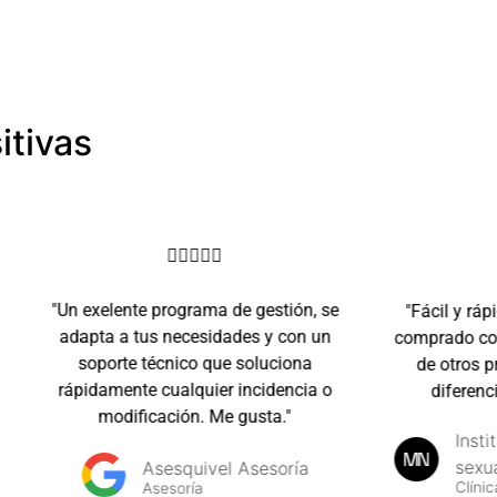
itivas





"Un exelente programa de gestión, se
"Fácil y rápi
adapta a tus necesidades y con un
comprado con o
soporte técnico que soluciona
de otros pr
rápidamente cualquier incidencia o
diferenci
modificación. Me gusta."
Instit
sexual
Asesquivel Asesoría
Clínica
Asesoría