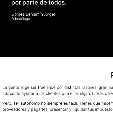
por parte de todos.
Gómez Benjamín Ángel
Odontólogo
La gente elige ser freelance por distintas razones, gran pa
Libres de ayudar a los clientes que ellos elijan. Libres de v
Pero,
ser autónomo no siempre es fácil
. Tienes que hacer
proveedores y pagarles, presentar y liquidar tus impuesto