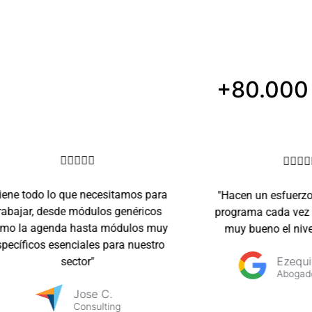
+80.000 









ene todo lo que necesitamos para
"Hacen un esfuerzo 
abajar, desde módulos genéricos
programa cada vez m
o la agenda hasta módulos muy
muy bueno el nivel
ecíficos esenciales para nuestro
Ezequie
sector"
Abogado
Jose C.
Consulting