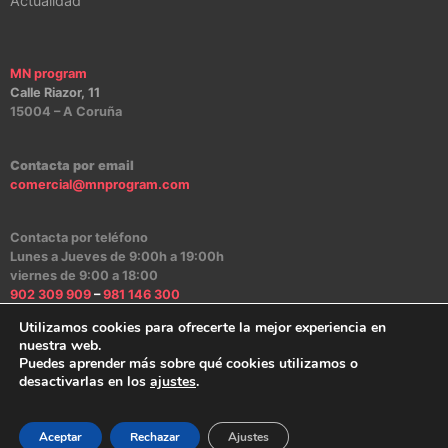
Actualidad
MN program
Calle Riazor, 11
15004 – A Coruña
Contacta por email
comercial@mnprogram.com
Contacta por teléfono
Lunes a Jueves de 9:00h a 19:00h
viernes de 9:00 a 18:00
902 309 909
–
981 146 300
Utilizamos cookies para ofrecerte la mejor experiencia en
nuestra web.
Puedes aprender más sobre qué cookies utilizamos o
Aviso Legal
|
Política de Privacidad
|
Política de Cookies
|
Canal Ético
desactivarlas en los
ajustes
.
2024 – MN program Software
Aceptar
Rechazar
Ajustes