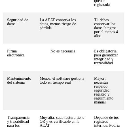
quedar
registrada
Seguridad de
La AEAT conserva los
Tú debes
datos
datos, menos riesgo de
conservar los
pérdida
datos íntegros
por al menos 4
años
Firma
No es necesaria
Es obligatoria,
electrónica
para garantizar
integridad y
trazabilidad
Mantenimiento
Menor: el software gestiona
Mayor:
del sistema
todo en tiempo real
necesitas
respaldo,
seguridad,
registro y
seguimiento
manual
Transparencia
Muy alta: cada factura tiene
Depende de tus
y trazabilidad
QR y es verificable en la
registros
para los
AEAT
internos. Podría