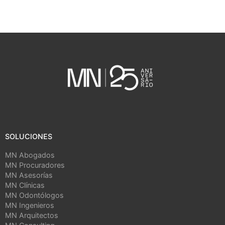
SOLUCIONES
MN Abogados
MN Procuradores
MN Asesorías
MN Clínicas
MN Odontólogos
MN Ingenieros
MN Arquitectos