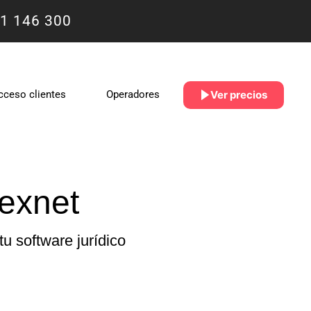
1 146 300
Ver precios
cceso clientes
Operadores
exnet
u software jurídico