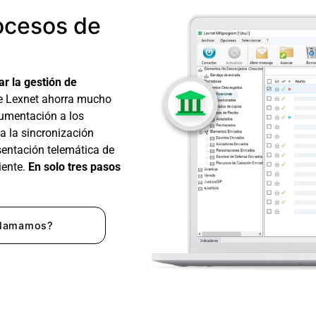
ocesos de
r la gestión de
e Lexnet ahorra mucho
cumentación a los
 la sincronización
sentación telemática de
iente.
En solo tres pasos
llamamos?