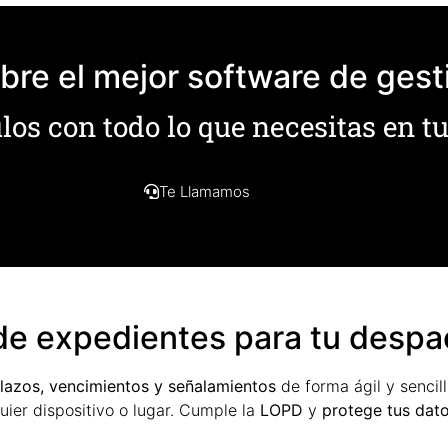
re el mejor software de gest
os con todo lo que necesitas en tu
Te Llamamos
de expedientes para tu desp
plazos, vencimientos y señalamientos
de forma ágil y sencil
ier dispositivo o lugar. Cumple la
LOPD
y
protege tus dato