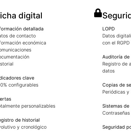
icha digital
Seguri
formación detallada
LOPD
tos de contacto
Datos digita
nformación económica
con el RGPD
omunicaciones
ocumentación
Auditoría de
storial
Registro de 
datos
dicadores clave
0% configurables
Copias de s
Periódicas y
ertas
talmente personalizables
Sistemas de
Contraseñas 
gistro de historial
olutivo y cronológico
Seguridad p