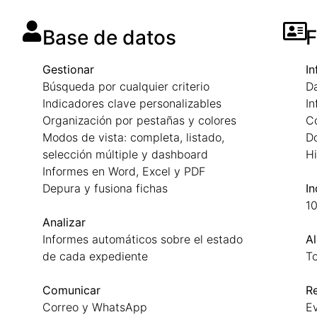
Base de datos
F
Gestionar
In
Búsqueda por cualquier criterio
Da
Indicadores clave personalizables
I
Organización por pestañas y colores
C
Modos de vista: completa, listado,
D
selección múltiple y dashboard
Hi
Informes en Word, Excel y PDF
Depura y fusiona fichas
In
10
Analizar
Informes automáticos sobre el estado
Al
de cada expediente
To
Comunicar
Re
Correo y WhatsApp
Ev