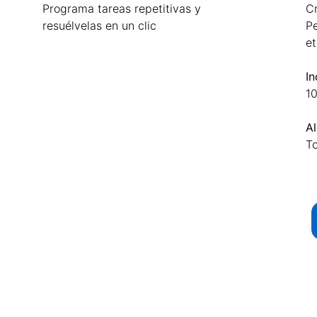
Programa tareas repetitivas y
Cr
resuélvelas en un clic
Pe
et
In
10
Al
To