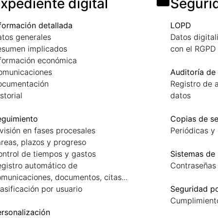
xpediente digital
Seguri
formación detallada
LOPD
tos generales
Datos digita
esumen implicados
con el RGPD
nformación económica
omunicaciones
Auditoría de
ocumentación
Registro de 
storial
datos
eguimiento
Copias de s
visión en fases procesales
Periódicas y
reas, plazos y progreso
ntrol de tiempos y gastos
Sistemas de
gistro automático de
Contraseñas 
municaciones, documentos, citas...
asificación por usuario
Seguridad p
Cumplimient
rsonalización