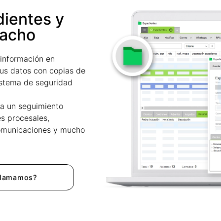
dientes y
pacho
 información en
us datos con copias de
istema de seguridad
za un seguimiento
es procesales,
 comunicaciones y mucho
llamamos?