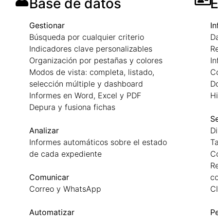
Base de datos
E
Gestionar
In
Búsqueda por cualquier criterio
Da
Indicadores clave personalizables
R
Organización por pestañas y colores
I
Modos de vista: completa, listado,
C
selección múltiple y dashboard
D
Informes en Word, Excel y PDF
Hi
Depura y fusiona fichas
S
Analizar
Di
Informes automáticos sobre el estado
Ta
de cada expediente
Co
Re
Comunicar
co
Correo y WhatsApp
Cl
Automatizar
Pe