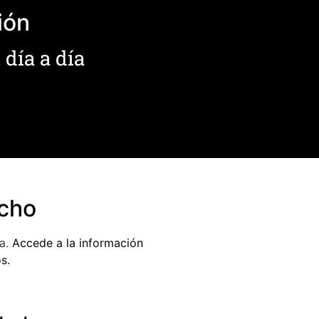
ión
 día a día
acho
la.
Accede a la información
s.