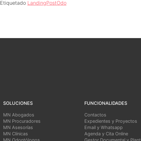
Etiquetado
LandingPostOdo
SOLUCIONES
FUNCIONALIDADES
MN Abogados
Contactos
MN Procuradores
Expedientes y Proyectos
MN Asesorías
Email y Whatsapp
MN Clínicas
Agenda y Cita Online
MN Odontólogos
Gestor Documental y Planti