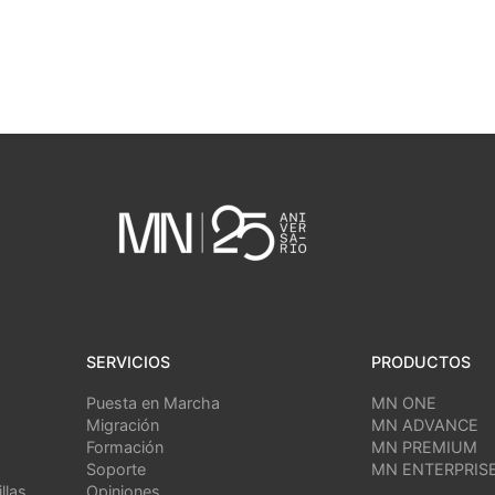
SERVICIOS
PRODUCTOS
Puesta en Marcha
MN ONE
Migración
MN ADVANCE
Formación
MN PREMIUM
Soporte
MN ENTERPRIS
llas
Opiniones