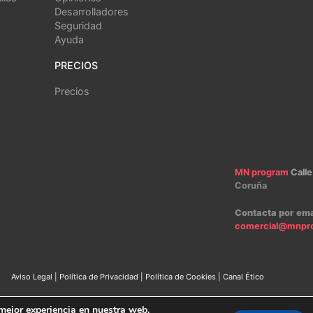
Desarrolladores
Seguridad
Ayuda
PRECIOS
Precios
MN program
Calle
Coruña
Contacta por ema
comercial@mnpr
Aviso Legal
|
Política de Privacidad
|
Política de Cookies
|
Canal Ético
2024 – MN program Software
 mejor experiencia en nuestra web.