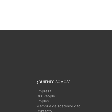
¿QUIÉNES SOMOS?
Empresa
Our People
Empleo
E
Memoria de sostenibilidad
Contacto