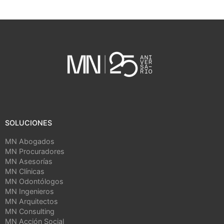
SOLUCIONES
MN Abogados
MN Procuradores
MN Asesorías
MN Clínicas
MN Odontólogos
MN Ingenieros
MN Arquitectos
MN Consulting
MN Acción Social