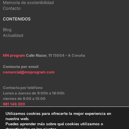
Memoria de sostenibilidad
Contacto
CONTENIDOS
Blog
Actualidad
MN program
Calle Riazor, 11
15004 – A Coruña
Contacta por email
comercial@mnprogram.com
Contacta por teléfono
Lunes a Jueves de 9:00h a 18:00h
viernes de 9:00 a 15:00
981 146 300
Utilizamos cookies para ofrecerte la mejor experiencia en
nuestra web.
Puedes aprender más sobre qué cookies utilizamos o
Aviso Legal
|
Política de Privacidad
|
Política de Cookies
|
Canal Ético