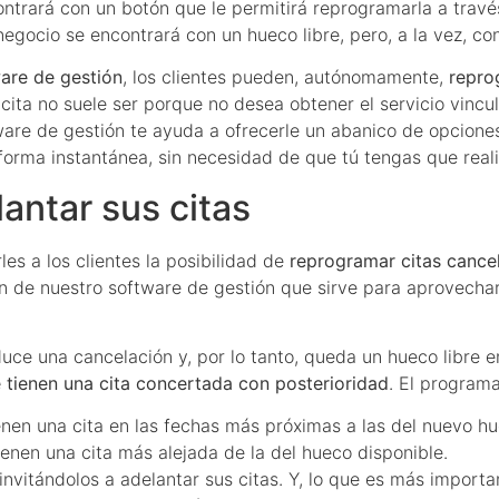
ontrará con un botón que le permitirá reprogramarla a través
egocio se encontrará con un hueco libre, pero, a la vez, con
are de gestión
, los clientes pueden, autónomamente,
repro
ta no suele ser porque no desea obtener el servicio vincula
ftware de gestión te ayuda a ofrecerle un abanico de opcione
forma instantánea, sin necesidad de que tú tengas que reali
antar sus citas
s a los clientes la posibilidad de
reprogramar citas cance
 de nuestro software de gestión que sirve para aprovechar 
uce una cancelación y, por lo tanto, queda un hueco libre e
 tienen una cita concertada con posterioridad
. El program
ienen una cita en las fechas más próximas a las del nuevo hu
ienen una cita más alejada de la del hueco disponible.
nvitándolos a adelantar sus citas. Y, lo que es más important