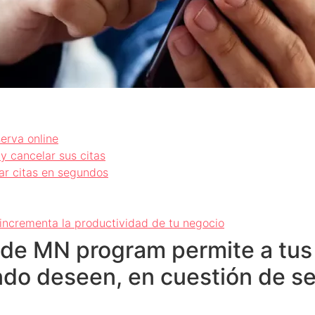
serva online
y cancelar sus citas
ar citas en segundos
incrementa la productividad de tu negocio
 de MN program permite a tus 
ndo deseen, en cuestión de s