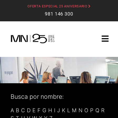
OFERTA ESPECIAL 25 ANIVERSARIO
981 146 300
Busca por nombre:
A
B
C
D
E
F
G
H
I
J
K
L
M
N
O
P
Q
R