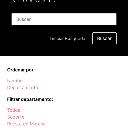
S
T
U
V
W
X
Y
Z
Limpiar Búsqueda
Ordenar por:
Nombre
Departamento
Filtrar departamento:
Todos
Soporte
Puesta en Marcha