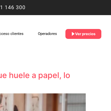
1 146 300
Ver precios
cceso clientes
Operadores
e huele a papel, lo