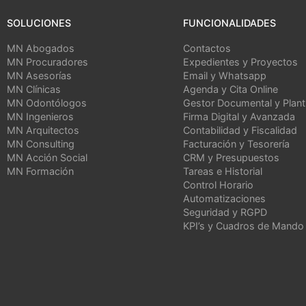
SOLUCIONES
FUNCIONALIDADES
MN Abogados
Contactos
MN Procuradores
Expedientes y Proyectos
MN Asesorías
Email y Whatsapp
MN Clínicas
Agenda y Cita Online
MN Odontólogos
Gestor Documental y Planti
MN Ingenieros
Firma Digital y Avanzada
MN Arquitectos
Contabilidad y Fiscalidad
MN Consulting
Facturación y Tesorería
MN Acción Social
CRM y Presupuestos
MN Formación
Tareas e Historial
Control Horario
Automatizaciones
Seguridad y RGPD
KPI’s y Cuadros de Mando