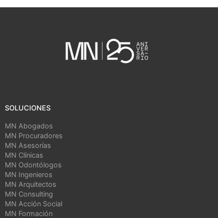
SOLUCIONES
MN Abogados
MN Procuradores
MN Asesorías
MN Clínicas
MN Odontólogos
MN Ingenieros
MN Arquitectos
MN Consulting
MN Acción Social
MN Formación