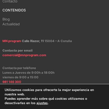
Contacto
CONTENIDOS
Blog
Actualidad
MN program
Calle Riazor, 11
15004 – A Coruña
Contacta por email
comercial@mnprogram.com
Contacta por teléfono
Lunes a Jueves de 9:00h a 18:00h
viernes de 9:00 a 15:00
981 146 300
Utilizamos cookies para ofrecerte la mejor experiencia en
nuestra web.
Puedes aprender más sobre qué cookies utilizamos o
Aviso Legal
|
Política de Privacidad
|
Política de Cookies
|
Canal Ético
desactivarlas en los
ajustes
.
2024 – MN program Software