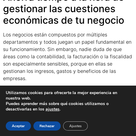
gestionar las cuestiones
económicas de tu negocio
Los negocios están compuestos por múltiples
departamentos y todos juegan un papel fundamental en
su funcionamiento. Sin embargo, nadie duda de que
áreas como la contabilidad, la facturación o la fiscalidad
son especialmente sensibles, porque en ellas se
gestionan los ingresos, gastos y beneficios de las
empresas.
Por ello, a la hora de
optimizar un software de gestión
Utilizamos cookies para ofrecerte la mejor experiencia en
visual e intuitivo
es crucial mejorar el diseño de los
nuestra web.
Puedes aprender más sobre qué cookies utilizamos o
módulos que sirven para
gestionar las cuestiones
desactivarlas en los
ajustes
.
económicas
.
Más formas de filtrar cobros y
Aceptar
Rechazar
Ajustes
facturas