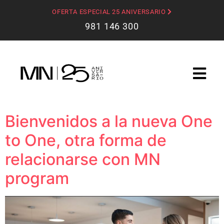
OFERTA ESPECIAL 25 ANIVERSARIO
981 146 300
Bienvenidos a la nueva One
to One, otra forma de
relacionarse con MN
program