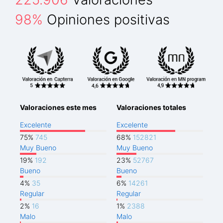
98%
Opiniones positivas
Valoraciones este mes
Valoraciones totales
Excelente
Excelente
75%
745
68%
152821
Muy Bueno
Muy Bueno
19%
192
23%
52767
Bueno
Bueno
4%
35
6%
14261
Regular
Regular
2%
16
1%
2388
Malo
Malo