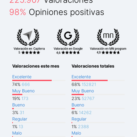
98%
Opiniones positivas
Valoraciones este mes
Valoraciones totales
Excelente
Excelente
74%
666
68%
152821
Muy Bueno
Muy Bueno
19%
173
23%
52767
Bueno
Bueno
3%
31
6%
14262
Regular
Regular
1%
13
1%
2388
Malo
Malo