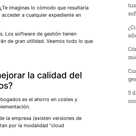
tus
 ¿Te imaginas lo cómodo que resultaría
so
 acceder a cualquier expediente en
¿Cu
s
. Los software de gestión tienen
añ
rán de gran utilidad. Veamos todo lo que
Cóm
mi
Cua
orar la calidad del
ge
os?
5 d
abogados es el ahorro en costes y
co
lementación.
de la empresa (existen versiones de
stan por la modalidad “cloud