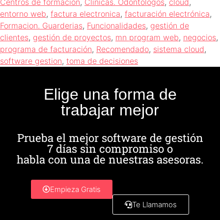
Centros de formación
,
Clinicas. Odontologos
,
cloud
,
entorno web
,
factura electronica
,
facturación electrónica
,
Formacion. Guarderias
,
Funcionalidades
,
gestión de
clientes
,
gestión de proyectos
,
mn program web
,
negocios
,
programa de facturación
,
Recomendado
,
sistema cloud
,
software gestion
,
toma de decisiones
Elige una forma de
trabajar mejor
Prueba el mejor software de gestión
7 días sin compromiso o
habla con una de nuestras asesoras.
Empieza Gratis
Te Llamamos