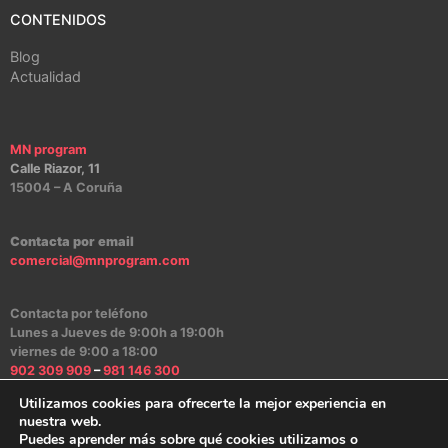
CONTENIDOS
Blog
Actualidad
MN program
Calle Riazor, 11
15004 – A Coruña
Contacta por email
comercial@mnprogram.com
Contacta por teléfono
Lunes a Jueves de 9:00h a 19:00h
viernes de 9:00 a 18:00
902 309 909
–
981 146 300
Utilizamos cookies para ofrecerte la mejor experiencia en
nuestra web.
Puedes aprender más sobre qué cookies utilizamos o
Aviso Legal
|
Política de Privacidad
|
Política de Cookies
|
Canal Ético