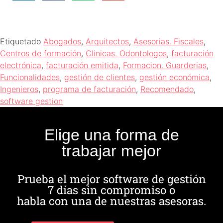
Etiquetado
Abogados
,
Arquitectos
,
Asesorias. Fiscales
,
Centros de formación
,
Clinicas. Odontologos
,
facturación
electrónica
,
facturación emitida
,
Formacion. Guarderias
,
Funcionalidades
,
gestión de clientes
,
gestión económica
,
Ingenieros
,
programa de facturación
,
Recomendado
,
software gestion
Elige una forma de
trabajar mejor
Prueba el mejor software de gestión
7 días sin compromiso o
habla con una de nuestras asesoras.