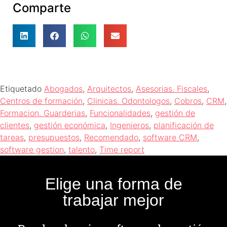
Comparte
Etiquetado
Abogados
,
Arquitectos
,
Asesorias. Fiscales
,
Centros de formación
,
Clinicas. Odontologos
,
Cobros
,
CRM
,
Formacion. Guarderias
,
Funcionalidades
,
gestión de
clientes
,
gestión económica
,
Ingenieros
,
planificación de
tareas
,
presupuestos
,
Recomendado
,
software CRM
,
software gestion
,
talento
,
Time report
Elige una forma de
trabajar mejor