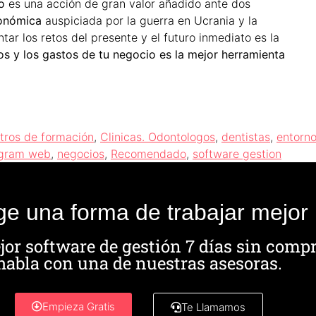
o
es una acción de gran valor añadido ante dos
conómica
auspiciada por la guerra en Ucrania y la
tar los retos del presente y el futuro inmediato es la
os y los gastos de tu negocio es la mejor herramienta
tros de formación
,
Clinicas. Odontologos
,
dentistas
,
entorn
gram web
,
negocios
,
Recomendado
,
software gestion
ige una forma de trabajar mejor
jor software de gestión 7 días sin comp
habla con una de nuestras asesoras.
Empieza Gratis
Te Llamamos