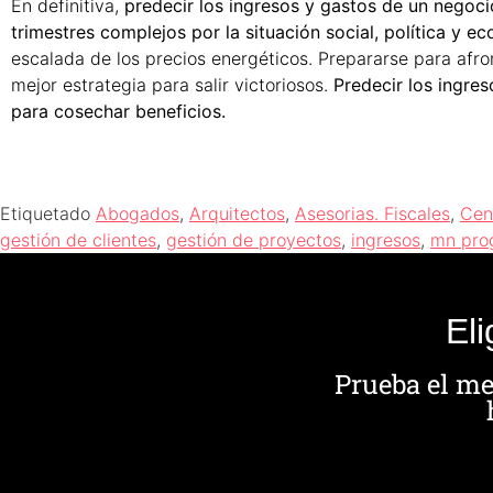
En definitiva,
predecir los ingresos y gastos de un negoci
trimestres complejos por la situación social, política y e
escalada de los precios energéticos. Prepararse para afron
mejor estrategia para salir victoriosos.
Predecir los ingres
para cosechar beneficios.
Etiquetado
Abogados
,
Arquitectos
,
Asesorias. Fiscales
,
Cen
gestión de clientes
,
gestión de proyectos
,
ingresos
,
mn pro
El
Prueba el me