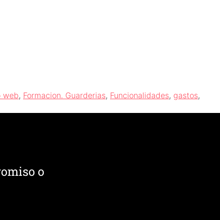
o web
,
Formacion. Guarderias
,
Funcionalidades
,
gastos
,
romiso o