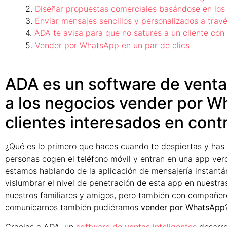
Diseñar propuestas comerciales basándose en los 
Enviar mensajes sencillos y personalizados a tra
ADA te avisa para que no satures a un cliente co
Vender por WhatsApp en un par de clics
ADA es un software de venta
a los negocios vender por Wh
clientes interesados en cont
¿Qué es lo primero que haces cuando te despiertas y has 
personas cogen el teléfono móvil y entran en una app verde
estamos hablando de la aplicación de mensajería instant
vislumbrar el nivel de penetración de esta app en nuest
nuestros familiares y amigos, pero también con compañero
comunicarnos también pudiéramos
vender por WhatsApp
Gracias a ADA, un
software de ventas inteligentes
desarro