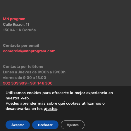
MN program
Calle Riazor, 11
15004 – A Coruña
Contacta por email
comercial@mnprogram.com
Contacta por teléfono
Lunes a Jueves de 9:00h a 19:00h
viernes de 9:00 a 18:00
902 309 909
–
981 146 300
Utilizamos cookies para ofrecerte la mejor experiencia en
nuestra web.
Puedes aprender más sobre qué cookies utilizamos o
Aviso Legal
|
Política de Privacidad
|
Política de Cookies
|
Canal Ético
desactivarlas en los
ajustes
.
2024 – MN program Software
Aceptar
Rechazar
Ajustes