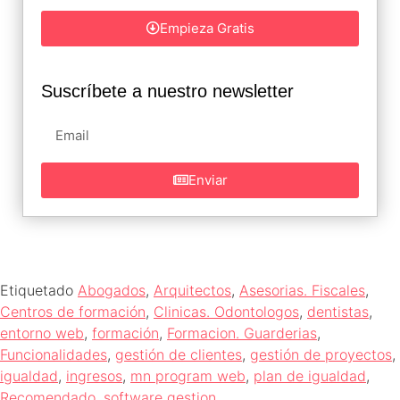
Empieza Gratis
Suscríbete a nuestro newsletter
Enviar
Etiquetado
Abogados
,
Arquitectos
,
Asesorias. Fiscales
,
Centros de formación
,
Clinicas. Odontologos
,
dentistas
,
entorno web
,
formación
,
Formacion. Guarderias
,
Funcionalidades
,
gestión de clientes
,
gestión de proyectos
,
igualdad
,
ingresos
,
mn program web
,
plan de igualdad
,
Recomendado
,
software gestion