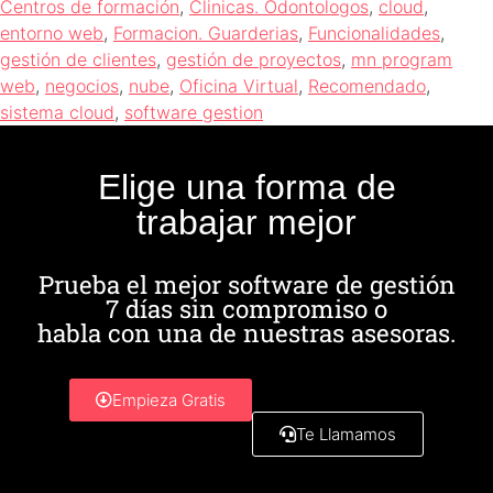
Centros de formación
,
Clinicas. Odontologos
,
cloud
,
entorno web
,
Formacion. Guarderias
,
Funcionalidades
,
gestión de clientes
,
gestión de proyectos
,
mn program
web
,
negocios
,
nube
,
Oficina Virtual
,
Recomendado
,
sistema cloud
,
software gestion
Elige una forma de
trabajar mejor
Prueba el mejor software de gestión
7 días sin compromiso o
habla con una de nuestras asesoras.
Empieza Gratis
Te Llamamos