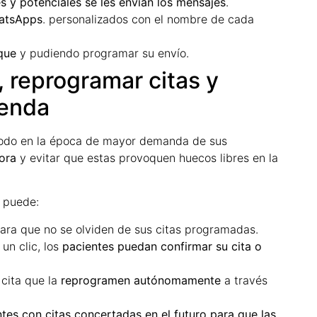
es y potenciales se les envían los mensajes
.
hatsApps
. personalizados con el nombre de cada
que
y pudiendo programar su envío.
, reprogramar citas y
genda
 todo en la época de mayor demanda de sus
ora
y evitar que estas provoquen huecos libres en la
 puede:
ara que no se olviden de sus citas programadas.
un clic, los
pacientes puedan confirmar su cita o
 cita que la
reprogramen autónomamente
a través
tes con citas concertadas en el futuro para que las