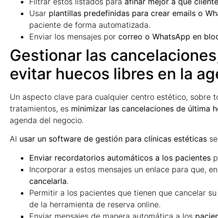
Filtrar estos listados para
afinar mejor a qué client
Usar
plantillas predefinidas para crear emails o W
paciente de forma automatizada.
Enviar los mensajes por
correo o WhatsApp en blo
Gestionar las cancelaciones
evitar huecos libres en la a
Un aspecto clave para cualquier centro estético, sobre
tratamientos, es
minimizar las cancelaciones de última h
agenda del negocio.
Al
usar un software de gestión para clínicas estéticas
se
Enviar recordatorios automáticos a los pacientes
p
Incorporar a estos mensajes un enlace para que, en 
cancelarla
.
Permitir a los pacientes que tienen que cancelar su
de la herramienta de reserva online.
Enviar mensajes de manera automática a los
pacien