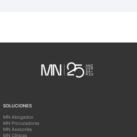
SOLUCIONES
MN Abogados
MN Procuradores
MN Asesorías
MN Clínicas