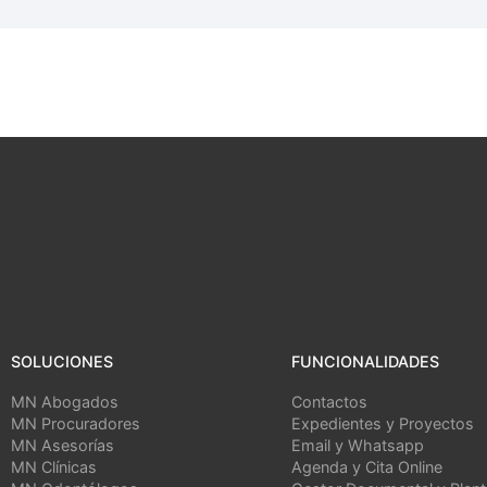
SOLUCIONES
FUNCIONALIDADES
MN Abogados
Contactos
MN Procuradores
Expedientes y Proyectos
MN Asesorías
Email y Whatsapp
MN Clínicas
Agenda y Cita Online