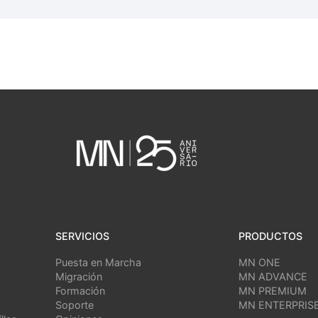
SERVICIOS
PRODUCTOS
Puesta en Marcha
MN ONE
Migración
MN ADVANCE
Formación
MN PREMIUM
Soporte
MN ENTERPRIS