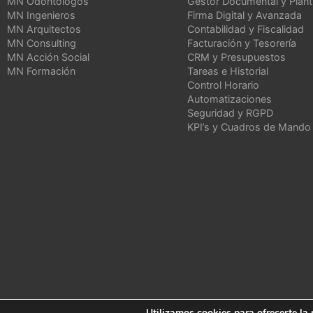
MN Odontólogos
Gestor Documental y Planti
MN Ingenieros
Firma Digital y Avanzada
MN Arquitectos
Contabilidad y Fiscalidad
MN Consulting
Facturación y Tesorería
MN Acción Social
CRM y Presupuestos
MN Formación
Tareas e Historial
Control Horario
Automatizaciones
Seguridad y RGPD
KPI’s y Cuadros de Mando
Utilizamos cookies para ofrecerte la