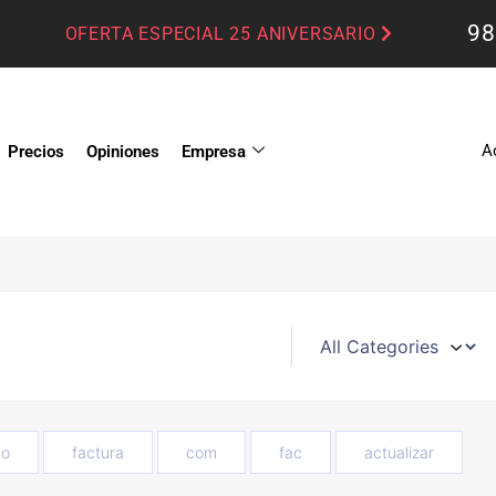
98
OFERTA ESPECIAL 25 ANIVERSARIO
A
Precios
Opiniones
Empresa
o
factura
com
fac
actualizar