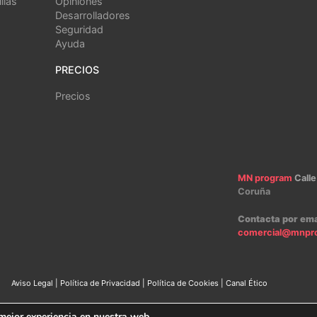
llas
Opiniones
Desarrolladores
Seguridad
Ayuda
PRECIOS
Precios
MN program
Calle
Coruña
Contacta por ema
comercial@mnpr
Aviso Legal
|
Política de Privacidad
|
Política de Cookies
|
Canal Ético
2024 – MN program Software
 mejor experiencia en nuestra web.