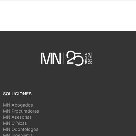
SOLUCIONES
MN Abogados
MN Procuradores
MN Asesorías
MN Clínicas
MN Odontólogos
MN Ingenieros