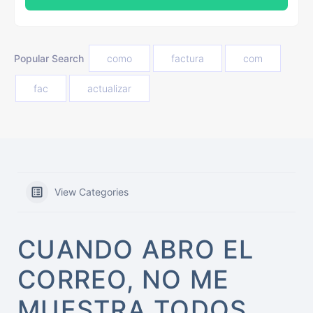
Popular Search
como
factura
com
fac
actualizar
View Categories
CUANDO ABRO EL
CORREO, NO ME
MUESTRA TODOS