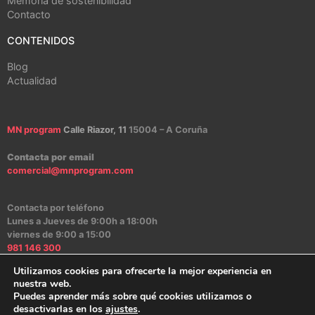
Memoria de sostenibilidad
Contacto
CONTENIDOS
Blog
Actualidad
MN program
Calle Riazor, 11
15004 – A Coruña
Contacta por email
comercial@mnprogram.com
Contacta por teléfono
Lunes a Jueves de 9:00h a 18:00h
viernes de 9:00 a 15:00
981 146 300
Utilizamos cookies para ofrecerte la mejor experiencia en
nuestra web.
Puedes aprender más sobre qué cookies utilizamos o
Aviso Legal
|
Política de Privacidad
|
Política de Cookies
|
Canal Ético
desactivarlas en los
ajustes
.