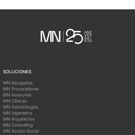
SOLUCIONES
MN Abogados
MN Procuradores
MN Asesorías
MN Clínicas
MN Odontólogos
MN Ingenieros
MN Arquitectos
MN Consulting
MN Acción Social