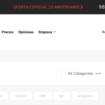
98
OFERTA ESPECIAL 25 ANIVERSARIO
A
Precios
Opiniones
Empresa
o
factura
com
fac
actualizar