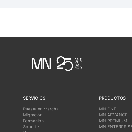
SERVICIOS
PRODUCTOS
Puesta en Marcha
MN ONE
Migración
MN ADVANCE
Formación
MN PREMIUM
Soporte
MN ENTERPRIS