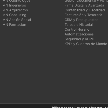
MN Odontólogos
Gestor Documental y Planti
MN Ingenieros
Firma Digital y Avanzada
MN Arquitectos
Contabilidad y Fiscalidad
MN Consulting
Facturación y Tesorería
MN Acción Social
CRM y Presupuestos
MN Formación
Tareas e Historial
Control Horario
Automatizaciones
Seguridad y RGPD
KPI’s y Cuadros de Mando
Utilizamos cookies para ofrecerte la