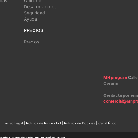
llas
Opiniones
Desarrolladores
Seguridad
Ayuda
PRECIOS
Precios
MN program
Calle
Coruña
Contacta por ema
comercial@mnpr
Aviso Legal
|
Política de Privacidad
|
Política de Cookies
|
Canal Ético
2024 – MN program Software
 mejor experiencia en nuestra web.