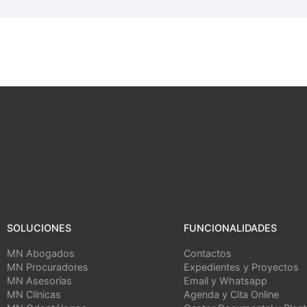
SOLUCIONES
FUNCIONALIDADES
MN Abogados
Contactos
MN Procuradores
Expedientes y Proyectos
MN Asesorías
Email y Whatsapp
MN Clínicas
Agenda y Cita Online