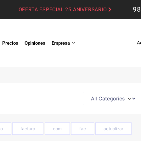
98
OFERTA ESPECIAL 25 ANIVERSARIO
A
Precios
Opiniones
Empresa
o
factura
com
fac
actualizar