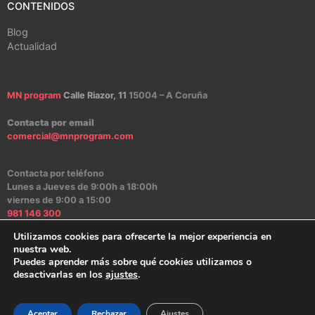
CONTENIDOS
Blog
Actualidad
MN program
Calle Riazor, 11
15004 – A Coruña
Contacta por email
comercial@mnprogram.com
Contacta por teléfono
Lunes a Jueves de 9:00h a 18:00h
viernes de 9:00 a 15:00
981 146 300
Utilizamos cookies para ofrecerte la mejor experiencia en
nuestra web.
Puedes aprender más sobre qué cookies utilizamos o
Aviso Legal
|
Política de Privacidad
|
Política de Cookies
|
Canal Ético
desactivarlas en los
ajustes
.
2024 – MN program Software
Aceptar
Rechazar
Ajustes