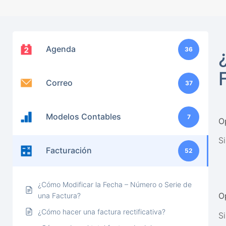
Agenda
36
Correo
37
Modelos Contables
7
O
Si
Facturación
52
¿Cómo Modificar la Fecha – Número o Serie de
O
una Factura?
¿Cómo hacer una factura rectificativa?
S