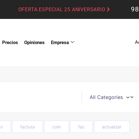
98
OFERTA ESPECIAL 25 ANIVERSARIO
A
Precios
Opiniones
Empresa
o
factura
com
fac
actualizar