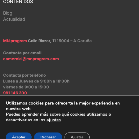
CONTENIDOS
Blog
Actualidad
MN program
Calle Riazor, 11
15004 – A Coruña
Contacta por email
comercial@mnprogram.com
Contacta por teléfono
Lunes a Jueves de 9:00h a 18:00h
viernes de 9:00 a 15:00
981 146 300
Utilizamos cookies para ofrecerte la mejor experiencia en
nuestra web.
Puedes aprender más sobre qué cookies utilizamos o
Aviso Legal
|
Política de Privacidad
|
Política de Cookies
|
Canal Ético
desactivarlas en los
ajustes
.
2024 – MN program Software
Aceptar
Rechazar
Ajustes