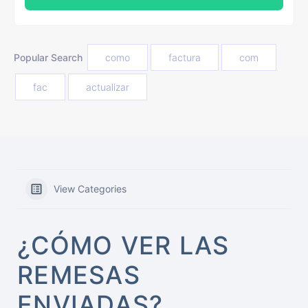
Popular Search
como
factura
com
fac
actualizar
View Categories
¿CÓMO VER LAS
REMESAS
ENVIADAS?