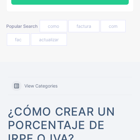
Popular Search
como
factura
com
fac
actualizar
View Categories
¿CÓMO CREAR UN
PORCENTAJE DE
IRPF O IVA?