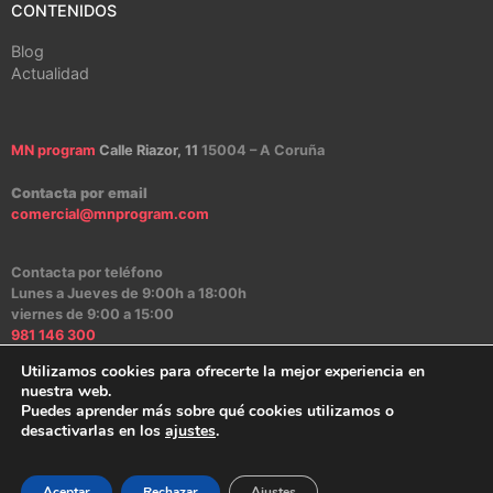
CONTENIDOS
Blog
Actualidad
MN program
Calle Riazor, 11
15004 – A Coruña
Contacta por email
comercial@mnprogram.com
Contacta por teléfono
Lunes a Jueves de 9:00h a 18:00h
viernes de 9:00 a 15:00
981 146 300
Utilizamos cookies para ofrecerte la mejor experiencia en
nuestra web.
Puedes aprender más sobre qué cookies utilizamos o
Aviso Legal
|
Política de Privacidad
|
Política de Cookies
|
Canal Ético
desactivarlas en los
ajustes
.
2024 – MN program Software
Aceptar
Rechazar
Ajustes